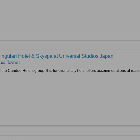
ingulari Hotel & Skyspa at Universal Studios Japan
เบย์, โอซาก้า
f the Candeo Hotels group, this functional city hotel offers accommodations at reasona