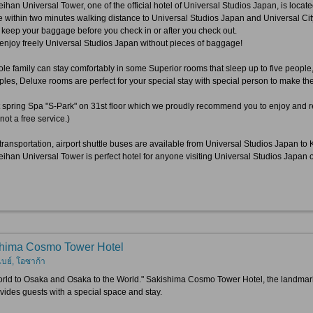
ihan Universal Tower, one of the official hotel of Universal Studios Japan, is located 
be within two minutes walking distance to Universal Studios Japan and Universal Cit
keep your baggage before you check in or after you check out.
enjoy freely Universal Studios Japan without pieces of baggage!
le family can stay comfortably in some Superior rooms that sleep up to five people,
ples, Deluxe rooms are perfect for your special stay with special person to make th
 spring Spa "S-Park" on 31st floor which we proudly recommend you to enjoy and rela
 not a free service.)
transportation, airport shuttle buses are available from Universal Studios Japan to 
eihan Universal Tower is perfect hotel for anyone visiting Universal Studios Japan 
hima Cosmo Tower Hotel
เบย์, โอซาก้า
rld to Osaka and Osaka to the World." Sakishima Cosmo Tower Hotel, the landmar
vides guests with a special space and stay.