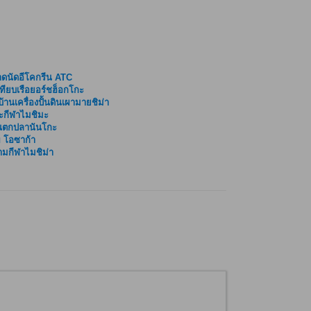
ดนัดอีโคกรีน ATC
เทียบเรือยอร์ชฮ็อกโกะ
่บ้านเครื่องปั้นดินเผามายชิม่า
ะกีฬาไมชิมะ
นตกปลานันโกะ
 โอซาก้า
มกีฬาไมชิม่า