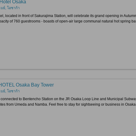
 Hotel Osaka
เบย์, โอซาก้า
el, located in front of Sakurajima Station, will celebrate its grand opening in Autumn
acity of 760 guestrooms - boasts of open-air large communal natural hot spring ba
HOTEL Osaka Bay Tower
เบย์, โอซาก้า
y connected to Bentencho Station on the JR Osaka Loop Line and Municipal Subway C
tes from Umeda and Namba. Feel free to stay for sightseeing or business in Osaka