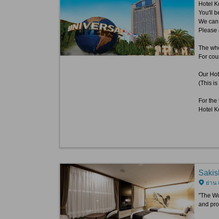
Hotel Ke
You'll 
We can 
Please 
The who
For cou
Our Hot
(This is
For the 
Hotel K
Sakis
ย่าน 
"The Wo
and pro