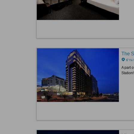
The S
ย่าน 
A part o
Station!