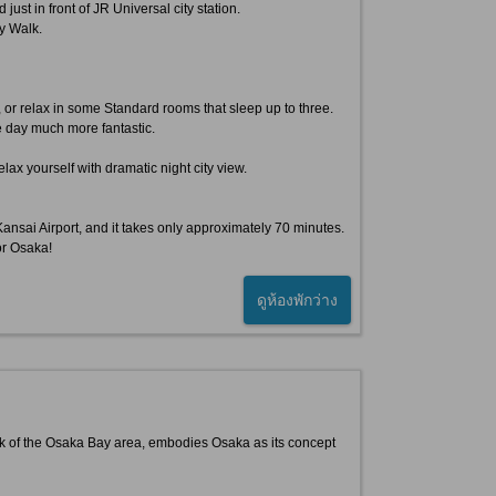
just in front of JR Universal city station.
y Walk.
 or relax in some Standard rooms that sleep up to three.
e day much more fantastic.
x yourself with dramatic night city view.
Kansai Airport, and it takes only approximately 70 minutes.
or Osaka!
ดูห้องพักว่าง
k of the Osaka Bay area, embodies Osaka as its concept