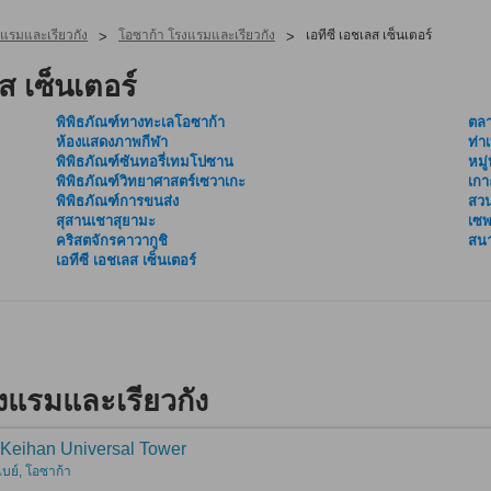
งแรมและเรียวกัง
โอซาก้า โรงแรมและเรียวกัง
เอทีซี เอชเลส เซ็นเตอร์
>
>
ส เซ็นเตอร์
พิพิธภัณฑ์ทางทะเลโอซาก้า
ตลา
ห้องแสดงภาพกีฬา
ท่า
พิพิธภัณฑ์ซันทอรี่เทมโปซาน
หมู
พิพิธภัณฑ์วิทยาศาสตร์เซวาเกะ
เกา
พิพิธภัณฑ์การขนส่ง
สว
สุสานเชาสุยามะ
เซพ
คริสตจักรคาวากูชิ
สนา
เอทีซี เอชเลส เซ็นเตอร์
รงแรมและเรียวกัง
 Keihan Universal Tower
เบย์, โอซาก้า