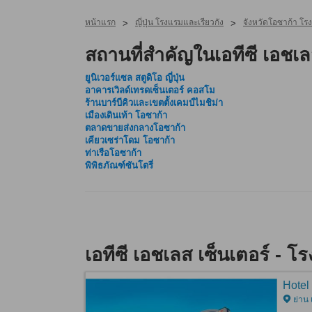
หน้าแรก
ญี่ปุ่น โรงแรมและเรียวกัง
จังหวัดโอซาก้า โร
>
>
สถานที่สำคัญในเอทีซี เอชเล
ยูนิเวอร์แซล สตูดิโอ ญี่ปุ่น
อาคารเวิลด์เทรดเซ็นเตอร์ คอสโม
ร้านบาร์บีคิวและเขตตั้งเคมป์ไมชิม่า
เมืองเดินเท้า โอซาก้า
ตลาดขายส่งกลางโอซาก้า
เคียวเซร่าโดม โอซาก้า
ท่าเรือโอซาก้า
พิพิธภัณฑ์ซันโตรี่
เอทีซี เอชเลส เซ็นเตอร์ - โ
Hotel
ย่าน 