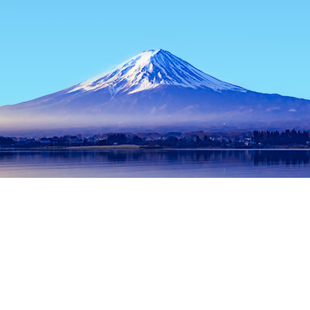
หน้าแรก
ที่พักในญี่ปุ่น
ที่พักในฮอกไกโด
ที่พักในนิเซโกะ
นิเซโกะ
ช่วงเวลาเดินทางที่ได้รับความนิยม
คืนนี้
8 ส.ค.
พรุ่งนี้
9 ส.ค.