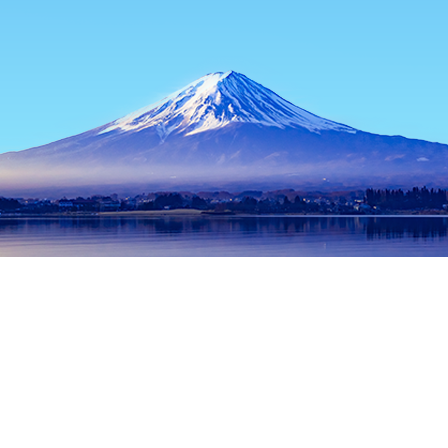
หน้าแรก
ที่พักในญี่ปุ่น
ที่พักในฮอกไกโด
ที่พักในนิเซโกะ
Niseko
ช่วงเวลาเดินทางที่ได้รับความนิยม
คืนนี้
9 ส.ค.
พรุ่งนี้
10 ส.ค.