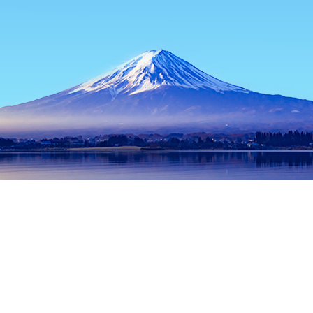
หน้าแรก
ที่พักในญี่ปุ่น
ที่พักในฮอกไกโด
ที่พักในนิเซโกะ
ภูเขาย
ช่วงเวลาเดินทางที่ได้รับความนิยม
คืนนี้
8 ส.ค.
พรุ่งนี้
9 ส.ค.