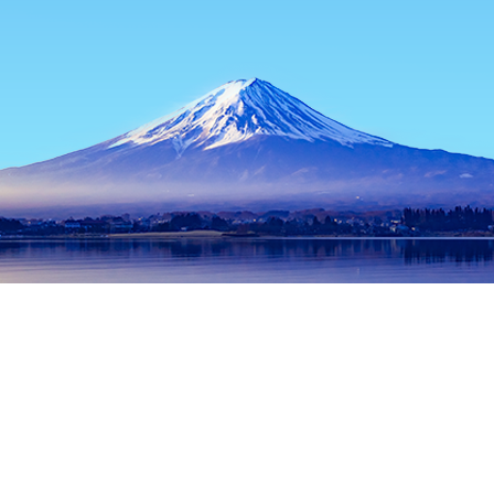
หน้าแรก
ที่พักในญี่ปุ่น
ที่พักในจังหวัดนารา
ที่พักในนารา
สถานี
ช่วงเวลาเดินทางที่ได้รับความนิยม
คืนนี้
8 ส.ค.
พรุ่งนี้
9 ส.ค.