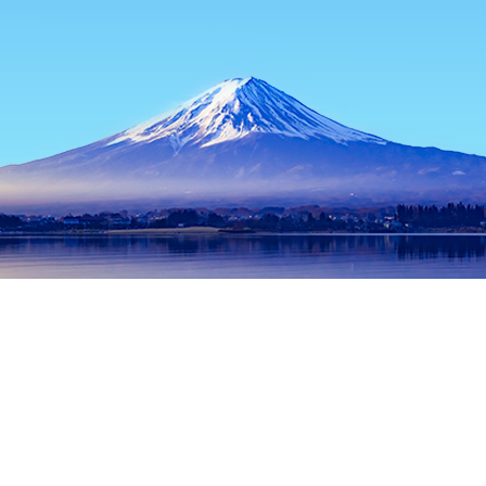
หน้าแรก
ที่พักในญี่ปุ่น
ที่พักในไอจิ
ที่พักในนาโกย่า
สถานีรถไฟใต
ช่วงเวลาเดินทางที่ได้รับความนิยม
คืนนี้
8 ส.ค.
พรุ่งนี้
9 ส.ค.