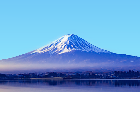
หน้าแรก
ที่พักในญี่ปุ่น
ที่พักในไอจิ
ที่พักในอินุยามะ
Japan Monk
ช่วงเวลาเดินทางที่ได้รับความนิยม
คืนนี้
7 ส.ค.