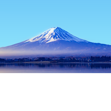
หน้าแรก
ที่พักในญี่ปุ่น
ที่พักในจังหวัดมิยาซากิ
ที่พักในมิยาซากิ
T
ช่วงเวลาเดินทางที่ได้รับความนิยม
คืนนี้
7 ส.ค.