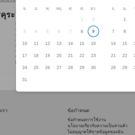
ะเรียวกัง
มัตสึโมโตะ โรงแรมและเรียวกัง
ที่ราบสูงโนริคุระ
>
>
จ.
อ.
พ.
พฤ.
ศ.
ส.
อา.
จ.
อ.
ิคุระ
1
2
1
บิวะโนะยุ
Sa
Shiraito no Yu Hot Spring
No
3
4
5
6
7
8
9
7
8
มัทสึโมโตะชิ ฮาคาริ ชิเรียวคัง
Ka
พิพิธภัณฑ์ญี่ปุ่นอุคิโยเอะ
พิพ
10
11
12
13
14
15
16
14
15
Shirahone Onsen Open-air Bath
Suz
บ่อน้ำพุสาธารณะชิราโฮเนะ
Ag
17
18
19
20
21
22
23
21
22
ที่ราบสูงโนริคุระ
ศาล
Mt. Norikura
24
25
26
27
28
29
30
28
29
31
บเรา
ข้อกำหนด
ข้อกำหนดการใช้งาน
นโยบายเกี่ยวกับความเป็นส่วนตัว
ไม่อนุญาตให้ขายข้อมูลของฉัน