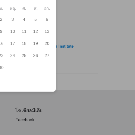
พ.
พฤ.
ศ.
ส.
อา.
2
3
4
5
6
wando Onsen
mugi Touge
9
10
11
12
13
rasawa Camping Ground
ิธภัณฑ์ศิลปะเมืองมัตสึโมโตะ
16
17
18
19
20
uki Shin-ichi Talent Education Institute
atanomori Lyceum
23
24
25
26
27
เจ้าฟุกาชิ
30
โซเชียลมีเดีย
Facebook