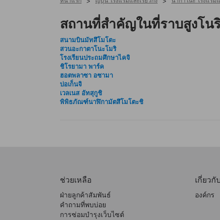
หน้าแรก
ญี่ปุ่น โรงแรมและเรียวกัง
นากาโนะ โรงแรมแล
>
>
สถานที่สำคัญในที่ราบสูงโนร
สนามบินมัทสึโมโตะ
สวนอะกาตาโนะโมริ
โรงเรียนประถมศึกษาไคจิ
ชิโรยามา พาร์ค
ฮอตพลาซา อซามา
บ่อเก็นจิ
เวลเนส อัทสุกูชิ
พิพิธภัณฑ์นาฬิกามัตสึโมโตะชิ
ช่วยเหลือ
เกี่ยวกั
ฝ่ายลูกค้าสัมพันธ์
องค์กร
คำถามที่พบบ่อย
การซ่อมบำรุงเว็บไซต์