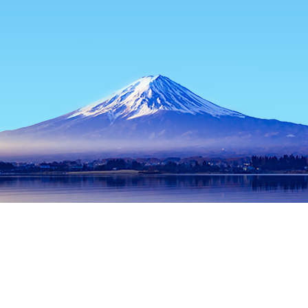
หน้าแรก
ที่พักในญี่ปุ่น
ที่พักในจังหวัดเกียวโต
ที่พักในเกียวโต
Oi
ช่วงเวลาเดินทางที่ได้รับความนิยม
คืนนี้
7 ส.ค.