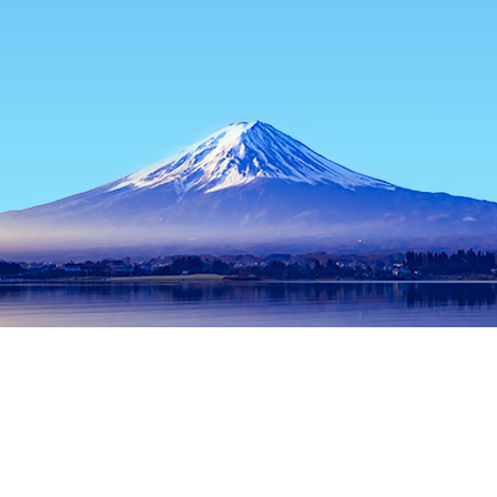
หน้าแรก
ที่พักในญี่ปุ่น
ที่พักในจังหวัดเกียวโต
ที่พักในเกียวโต
Mi
ช่วงเวลาเดินทางที่ได้รับความนิยม
คืนนี้
7 ส.ค.