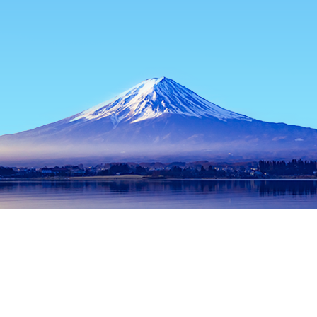
หน้าแรก
ที่พักในญี่ปุ่น
ที่พักในจังหวัดเกียวโต
ที่พักในเกียวโต
Am
ช่วงเวลาเดินทางที่ได้รับความนิยม
คืนนี้
7 ส.ค.