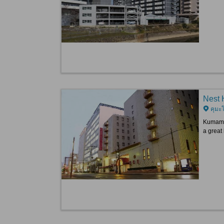
Nest 
คุมะ
Kumamot
a great 