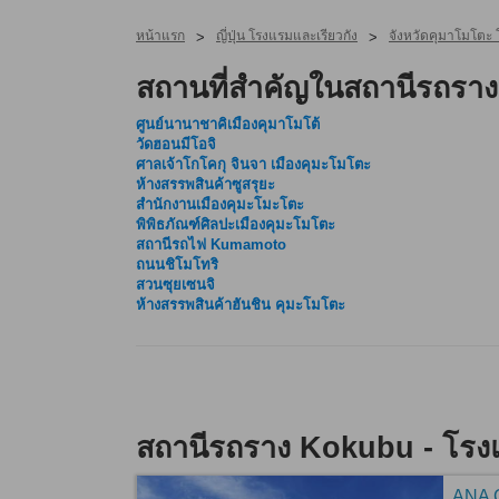
หน้าแรก
ญี่ปุ่น โรงแรมและเรียวกัง
จังหวัดคุมาโมโตะ 
>
>
สถานที่สำคัญในสถานีรถรา
ศูนย์นานาชาคิเมืองคุมาโมโต้
วัดฮอนมีโอจิ
ศาลเจ้าโกโคกุ จินจา เมืองคุมะโมโตะ
ห้างสรรพสินค้าซูสรุยะ
สำนักงานเมืองคุมะโมะโตะ
พิพิธภัณฑ์ศิลปะเมืองคุมะโมโตะ
สถานีรถไฟ Kumamoto
ถนนชิโมโทริ
สวนซุยเซนจิ
ห้างสรรพสินค้าฮันชิน คุมะโมโตะ
สถานีรถราง Kokubu - โรงแ
ANA C