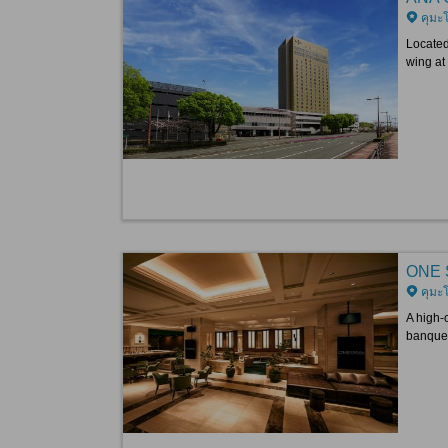
คุมะ
Located
wing at 
ONE 
คุมะ
A high-
banquet