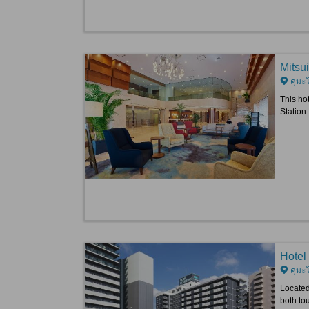
Mitsu
คุมะ
This ho
Station.
Hotel
คุมะ
Located
both tou