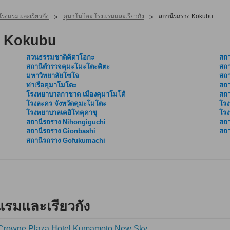
โรงแรมและเรียวกัง
คุมาโมโตะ โรงแรมและเรียวกัง
สถานีรถราง Kokubu
>
>
ง Kokubu
สวนธรรมชาติคิตาโอกะ
สถ
สถานีตำรวจคุมะโมะโตะคิตะ
สถ
มหาวิทยาลัยโซโจ
สถ
ท่าเรือคุมาโมโตะ
สถา
โรงพยาบาลกาชาด เมืองคุมาโมโต้
สถ
โรงละคร จังหวัดคุมะโมโตะ
โรง
โรงพยาบาลเคอิโทคุคาขุ
โรง
สถานีรถราง Nihongiguchi
สถา
สถานีรถราง Gionbashi
สถา
สถานีรถราง Gofukumachi
รมและเรียวกัง
rowne Plaza Hotel Kumamoto New Sky