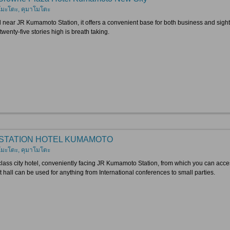
โมะโตะ, คุมาโมโตะ
 near JR Kumamoto Station, it offers a convenient base for both business and sightse
twenty-five stories high is breath taking.
STATION HOTEL KUMAMOTO
โมะโตะ, คุมาโมโตะ
class city hotel, conveniently facing JR Kumamoto Station, from which you can acce
 hall can be used for anything from International conferences to small parties.