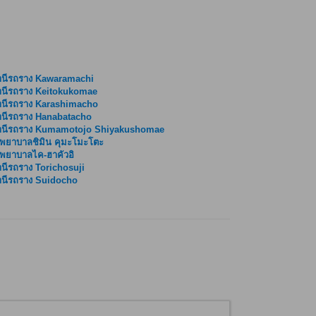
านีรถราง Kawaramachi
านีรถราง Keitokukomae
านีรถราง Karashimacho
นีรถราง Hanabatacho
านีรถราง Kumamotojo Shiyakushomae
พยาบาลชิมิน คุมะโมะโตะ
พยาบาลไค-ฮาคัวอิ
นีรถราง Torichosuji
นีรถราง Suidocho