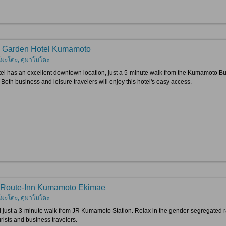
i Garden Hotel Kumamoto
โมะโตะ, คุมาโมโตะ
tel has an excellent downtown location, just a 5-minute walk from the Kumamoto 
 Both business and leisure travelers will enjoy this hotel's easy access.
 Route-Inn Kumamoto Ekimae
โมะโตะ, คุมาโมโตะ
 just a 3-minute walk from JR Kumamoto Station. Relax in the gender-segregated rad
rists and business travelers.