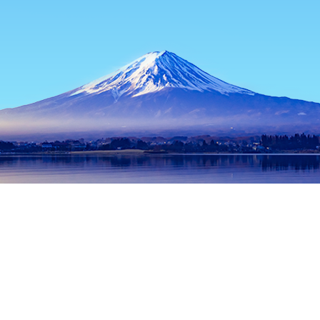
หน้าแรก
ที่พักในญี่ปุ่น
ที่พักในเฮียวโก
ที่พักในโกเบ
พิพิธภัณฑ์
ช่วงเวลาเดินทางที่ได้รับความนิยม
คืนนี้
8 ส.ค.
พรุ่งนี้
9 ส.ค.