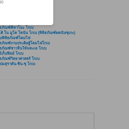
30
ิธภัณฑ์คิทาโนะ โกเบ
ต้ โน มูโค โคนัน โกเบ (พิพิธภัณฑ์ดคนันซุเกะ)
บพิพิธภัณฑ์โคมไฟ
ิธภัณฑ์งานประดิษฐ์โคมไฟโกเบ
ิธภัณฑ์ชาวจีนโพ้นทะเล โกเบ
ย์เก็บฟิลม์ โกเบ
ิธภัณฑ์วิทยาศาสตร์ โกเบ
บ่มสุราคัน-ชิน-ชุ โกเบ