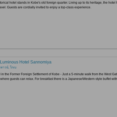
torical hotel stands in Kobe's old foreign quarter. Living up to its heritage, the ho
avel. Guests are cordially invited to enjoy a top-class experience.
Luminous Hotel Sannomiya
าทาวน์, โกเบ
 in the Former Foreign Settlement of Kobe - Just a 5-minute walk from the West Ga
 where guests can relax. For breakfast there is a Japanese/Western-style buffet wit