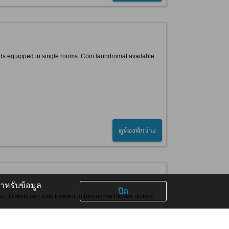
eds equipped in single rooms. Coin laundromat available
ดูห้องพักว่าง
หรับข้อมูล
ปิด
wn. Guests can look forward to having Ise lobster dishes,