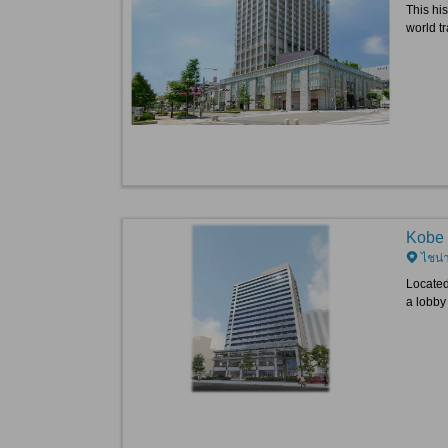
This his
world tr
Kobe 
ไชน่
Located
a lobby