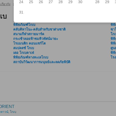
24
25
26
27
28
29
30
28
29
เรียวกัง
โกเบ โรงแรมและเรียวกัง
สแปลสช์ โกเบ
>
>
31
เบ
พิพิธภัณฑ์โกเบ
พิพ
คลับคิทาโนะ-คลับสำหรับชาต่างชาติ
ซาโ
สนามกีฬาสกายมาร์ค
โกเ
กระเช้าลอยฟ้าชมทิวทัศน์มายะ
พิพ
โรแมนติก คอนแชร์โต
พิพ
สแปลสช์ โกเบ
ศูน
เดอ โกเบคาเฟ่
พิพ
พิพิธภัณฑ์ทางทะเลโกเบ
โรง
สถาบันวิวัฒนาการมนุษย์และลดภัยพิบัติ
ORIENT
าทาวน์, โกเบ