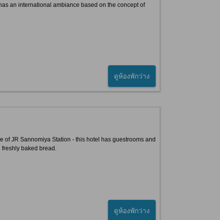
tel has an international ambiance based on the concept of
ดูห้องพักว่าง
te of JR Sannomiya Station - this hotel has guestrooms and
h freshly baked bread.
ดูห้องพักว่าง