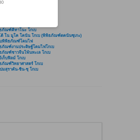
30
ิธภัณฑ์คิทาโนะ โกเบ
ต้ โน มูโค โคนัน โกเบ (พิพิธภัณฑ์ดคนันซุเกะ)
บพิพิธภัณฑ์โคมไฟ
ิธภัณฑ์งานประดิษฐ์โคมไฟโกเบ
ิธภัณฑ์ชาวจีนโพ้นทะเล โกเบ
ย์เก็บฟิลม์ โกเบ
ิธภัณฑ์วิทยาศาสตร์ โกเบ
บ่มสุราคัน-ชิน-ชุ โกเบ