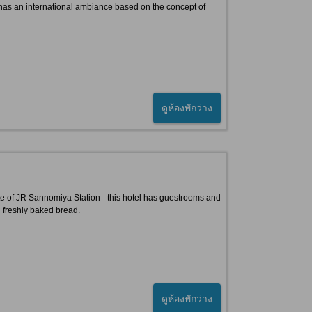
tel has an international ambiance based on the concept of
ดูห้องพักว่าง
te of JR Sannomiya Station - this hotel has guestrooms and
h freshly baked bread.
ดูห้องพักว่าง