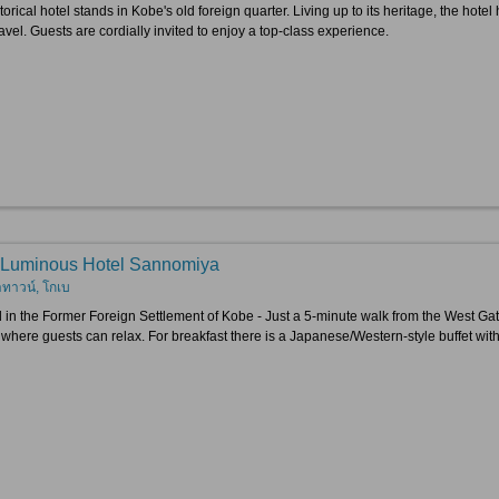
torical hotel stands in Kobe's old foreign quarter. Living up to its heritage, the ho
avel. Guests are cordially invited to enjoy a top-class experience.
Luminous Hotel Sannomiya
าทาวน์, โกเบ
 in the Former Foreign Settlement of Kobe - Just a 5-minute walk from the West Ga
 where guests can relax. For breakfast there is a Japanese/Western-style buffet wit