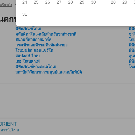
24
25
26
27
28
29
30
28
29
เรียวกัง
โกเบ โรงแรมและเรียวกัง
โรงเรียนสอนตกปลา ทะเลเพีย โกเบ
>
>
31
นตกปลา ทะเลเพีย โกเบ
พิพิธภัณฑ์โกเบ
พิพ
คลับคิทาโนะ-คลับสำหรับชาต่างชาติ
ซาโ
สนามกีฬาสกายมาร์ค
โกเ
กระเช้าลอยฟ้าชมทิวทัศน์มายะ
พิพ
โรแมนติก คอนแชร์โต
พิพ
สแปลสช์ โกเบ
ศูน
เดอ โกเบคาเฟ่
พิพ
พิพิธภัณฑ์ทางทะเลโกเบ
โรง
สถาบันวิวัฒนาการมนุษย์และลดภัยพิบัติ
ORIENT
าทาวน์, โกเบ