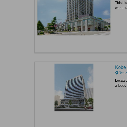
This his
world tr
Kobe 
ไชน่
Located
a lobby