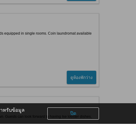
eds equipped in single rooms. Coin laundromat available
ดูห้องพักว่าง
หรับข้อมูล
ปิด
wn. Guests can look forward to having Ise lobster dishes,