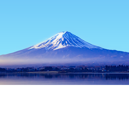
หน้าแรก
ที่พักในญี่ปุ่น
ที่พักในเฮียวโก
ที่พักในโกเบ
วัดฮิรูโกะ
ช่วงเวลาเดินทางที่ได้รับความนิยม
คืนนี้
7 ส.ค.