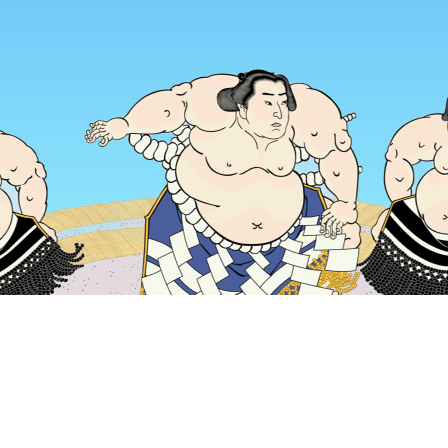
หน้าแรก
ที่พักในญี่ปุ่น
ที่พักในเฮียวโก
ที่พักในโกเบ
บ้านพักเก่า
ช่วงเวลาเดินทางที่ได้รับความนิยม
คืนนี้
6 ส.ค.