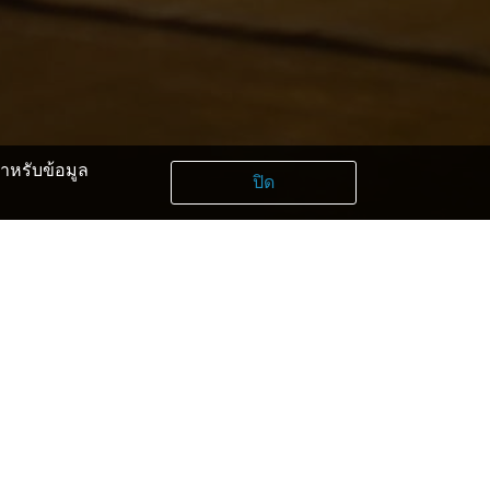
หรับข้อมูล
ปิด
ura
lery Yunoyama Michi
ashi Hirono Golf Club
i Golf Club
rry Hills Golf Club
ters Golf Club
tury Yokawa Golf Club
tury Miki Golf Club