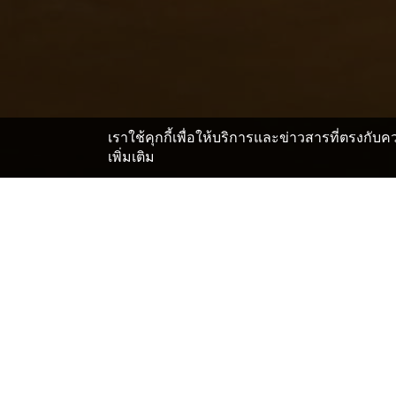
เราใช้คุกกี้เพื่อให้บริการและข่าวสารที่ตรงกั
เพิ่มเติม
หน้าแรก
ญี่ปุ่น โรงแรมและเรียวกัง
เฮียวโก โรงแรมและ
>
>
สถานที่สำคัญในCentury Y
Yoshikawa Hotsprings Yokatan
Mikiyama Forest Park
Owada Shrine
Tarumi Hospital
Miki History Museum
Miki City Horimitsu Art Museum
Miki Municipal Hardware Museum
Miki Athletic Stadium