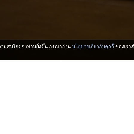
บความสนใจของท่านยิ่งขึ้น กรุณาอ่าน
นโยบายเกี่ยวกับคุกกี้
ของเราสำ
เรียวกัง
โกเบ โรงแรมและเรียวกัง
Century Yokawa Golf Club
>
>
okawa Golf Club
Lifort
Ōm
SynerGym
Gal
Ebisu
Hig
Miki
Mik
Shijimi
Che
Hirono Golf-jō-mae
Mas
Midorigaoka
Cen
Miki Uenomaru
Cen