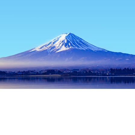
หน้าแรก
ที่พักในญี่ปุ่น
ที่พักในนากาโนะ
ที่พักในคิโซะ
Gakeyaz
ช่วงเวลาเดินทางที่ได้รับความนิยม
คืนนี้
7 ส.ค.