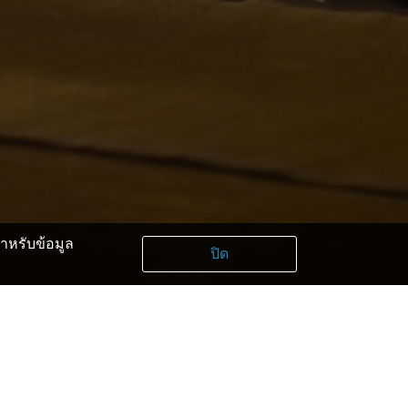
หรับข้อมูล
ปิด
kaba Watanabe
afugutei Kawaguchi