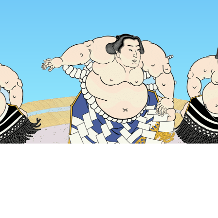
หน้าแรก
ที่พักในญี่ปุ่น
ที่พักในเกียวโต
ที่พักในคะซะกิ
Oshokuji
ช่วงเวลาเดินทางที่ได้รับความนิยม
คืนนี้
6 ส.ค.