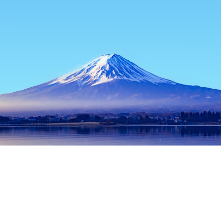
หน้าแรก
ที่พักในญี่ปุ่น
ที่พักในชิสึโอกะ
ที่พักในฮามามัตสึ
Pinoc
ช่วงเวลาเดินทางที่ได้รับความนิยม
คืนนี้
7 ส.ค.