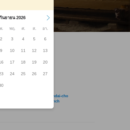
กันยายน 2026
พ.
พฤ.
ศ.
ส.
อา.
2
3
4
5
6
9
10
11
12
13
16
17
18
19
20
iiso Station
hiraya Kaigancho
23
24
25
26
27
ntaro Kamiiso Shop
SHIRO Ramen
30
TO
kichi
maoka-ya Ramen Hakodate Bandai-cho
uuka Soba Yaguraya Main Branch
gomitei Hakodate Nanaehama