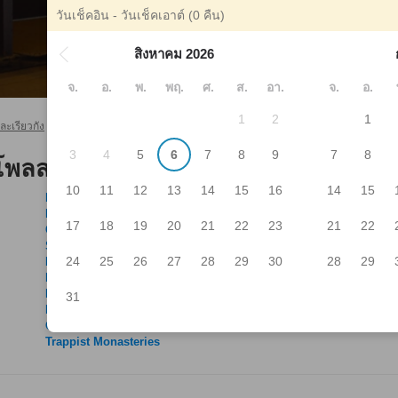
วันเช็คอิน - วันเช็คเอาต์
(0 คืน)
สิงหาคม 2026
จ.
อ.
พ.
พฤ.
ศ.
ส.
อา.
จ.
อ.
1
2
1
ะเรียวกัง
ฮาโกดาเตะ โรงแรมและเรียวกัง
ศูนย์การค้าโพลสตาร์
>
>
3
4
5
6
7
8
9
7
8
โพลสตาร์
10
11
12
13
14
15
16
14
15
MaxValu Bandai Shop
Kam
MaxValu
Kas
17
18
19
20
21
22
23
21
22
Gyomu Super
Ka
Spa Beach
YA
24
25
26
27
28
29
30
28
29
Moheji
OT
Higashi-Kunebetsu
Cho
Kunibetsu
Ya
31
Nanaehama
Ch
Oshima-Tōbetsu
Na
Trappist Monasteries