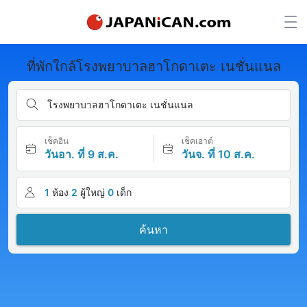
ที่พักใกล้โรงพยาบาลฮาโกดาเตะ เนชั่นแนล
โรงพยาบาลฮาโกดาเตะ เนชั่นแนล
เช็คอิน
เช็คเอาต์
วันอา. ที่ 9 ส.ค.
วันจ. ที่ 10 ส.ค.
1
ห้อง
2
ผู้ใหญ่
0
เด็ก
ค้นหา