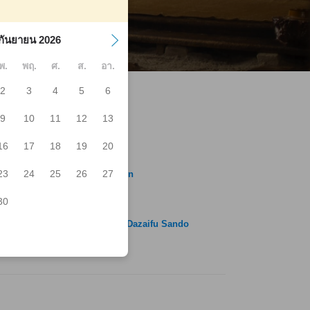
กันยายน 2026
พ.
พฤ.
ศ.
ส.
อา.
2
3
4
5
6
9
10
11
12
13
16
17
18
19
20
koroku
hikawa Shop
23
24
25
26
27
ido Etoya Dazaifu Gojo Honten
un-kan
uriya
30
ritaro Hompo
yage Specialty Shop Ichiran Dazaifu Sando
bo Haru
rozuya