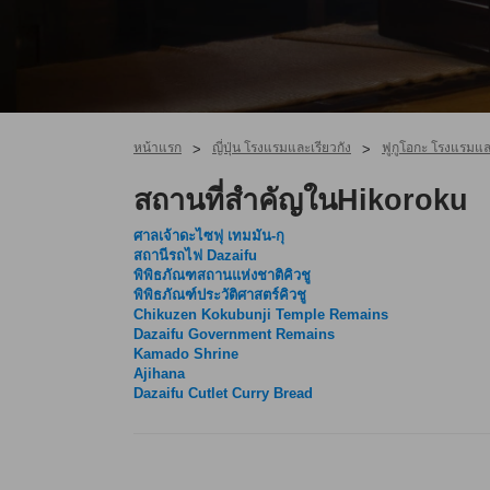
หน้าแรก
ญี่ปุ่น โรงแรมและเรียวกัง
ฟูกูโอกะ โรงแรมและ
>
>
สถานที่สำคัญในHikoroku
ศาลเจ้าดะไซฟุ เทมมัน-กุ
สถานีรถไฟ Dazaifu
พิพิธภัณฑสถานแห่งชาติคิวชู
พิพิธภัณฑ์ประวัติศาสตร์คิวชู
Chikuzen Kokubunji Temple Remains
Dazaifu Government Remains
Kamado Shrine
Ajihana
Dazaifu Cutlet Curry Bread