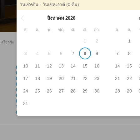
วันเช็คอิน - วันเช็คเอาต์
(0 คืน)
สิงหาคม 2026
จ.
อ.
พ.
พฤ.
ศ.
ส.
อา.
จ.
อ.
1
2
1
เรียวกัง
ฟุกุโอกะ โรงแรมและเรียวกัง
Hikoroku
>
>
3
4
5
6
7
8
9
7
8
10
11
12
13
14
15
16
14
15
Dazaifu Daimaru
Hi
Hana No Yume Kuriya Grantia Dazaifu
Ic
17
18
19
20
21
22
23
21
22
Kei
Jun
Kimura Seimenjo
Kai
Mangetsudo
Kas
24
25
26
27
28
29
30
28
29
Mochikichi, Saifu Yumesando
Ku
Ramen Danbo Saifu Ekimae
Omi
31
Sansai Hiyori Ochacha
To
Baien
Yo