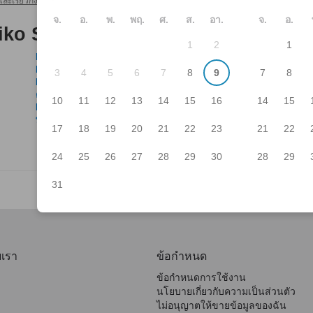
ละเรียวกัง
ฟูจิ คาวากุจิโกะ โรงแรมและเรียวกัง
Kawaguchiko Shopping Cent
>
>
จ.
อ.
พ.
พฤ.
ศ.
ส.
อา.
จ.
อ.
iko Shopping Center Bell
1
2
1
Kawaguchiko Country Club
พิพ
Fuji Motosuko Resort (Shibazakura Park)
พิพ
3
4
5
6
7
8
9
7
8
Lake Shōji
ทะเ
คาวากูชิโกะ สเตลลาร์ เธียเตอร์
ฟอเ
10
11
12
13
14
15
16
14
15
Fujisan World Heritage Center
Kaw
พิพิธภัณฑ์คาวากูชิโกะ มูเซ
เน็
17
18
19
20
21
22
23
21
22
24
25
26
27
28
29
30
28
29
31
บเรา
ข้อกำหนด
ข้อกำหนดการใช้งาน
นโยบายเกี่ยวกับความเป็นส่วนตัว
ไม่อนุญาตให้ขายข้อมูลของฉัน