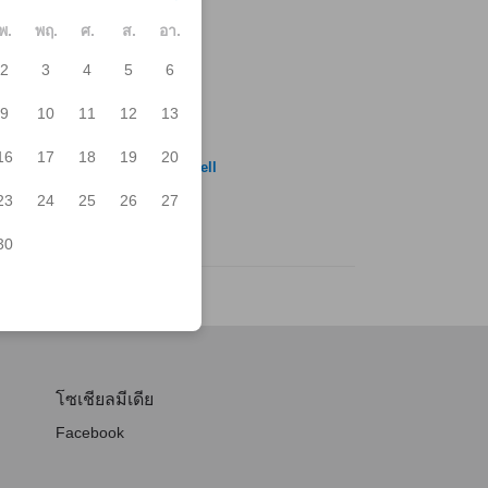
er Bell
พ.
พฤ.
ศ.
ส.
อา.
2
3
4
5
6
ิธภัณฑ์คาวากูชิโกะ โคโนฮานา
ิธภัณฑ์ศิลปะอิทชิคุ คูโบตา
9
10
11
12
13
ลสาบคาวากุจิ
รสต์มอลล์ฟูจิคาวากุจิโกะ
16
17
18
19
20
aguchiko Shopping Center Bell
นบาฮามะ
23
24
25
26
27
30
โซเชียลมีเดีย
Facebook