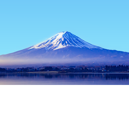
หน้าแรก
ที่พักในญี่ปุ่น
ที่พักในยามานาชิ
ที่พักในฟูจิ คาวากุจิโกะ
ช่วงเวลาเดินทางที่ได้รับความนิยม
คืนนี้
6 ส.ค.