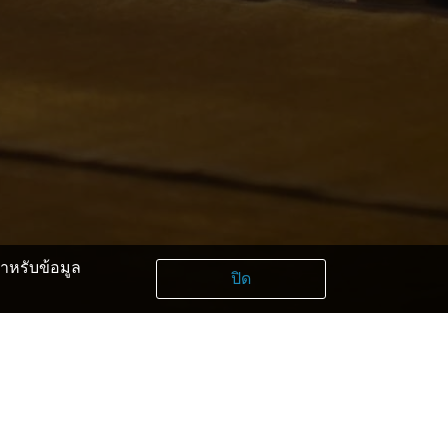
หรับข้อมูล
ปิด
ิธภัณฑ์คาวากูชิโกะ โคโนฮานา
ิธภัณฑ์ศิลปะอิทชิคุ คูโบตา