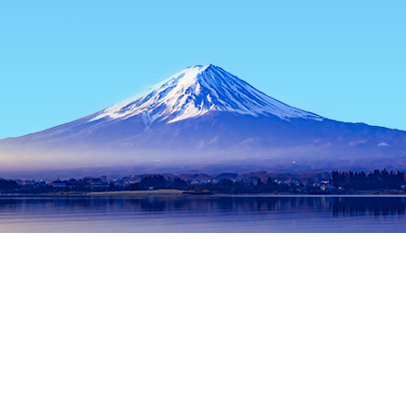
หน้าแรก
ที่พักในญี่ปุ่น
ที่พักในยามานาชิ
ที่พักในฟูจิ คาวากุจิโกะ
ช่วงเวลาเดินทางที่ได้รับความนิยม
คืนนี้
8 ส.ค.
พรุ่งนี้
9 ส.ค.