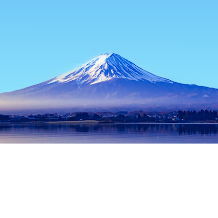
หน้าแรก
ที่พักในญี่ปุ่น
ที่พักในฮอกไกโด
ที่พักในบิไบ
Lumere 3
ช่วงเวลาเดินทางที่ได้รับความนิยม
คืนนี้
7 ส.ค.