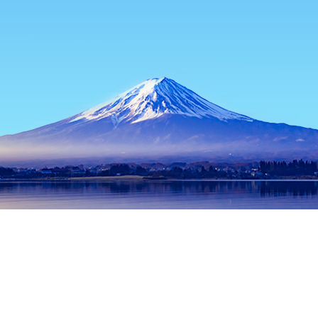
หน้าแรก
ที่พักในญี่ปุ่น
ที่พักในโออิตะ
ที่พักในเบปปุ
Foreign Tour
ช่วงเวลาเดินทางที่ได้รับความนิยม
คืนนี้
6 ส.ค.