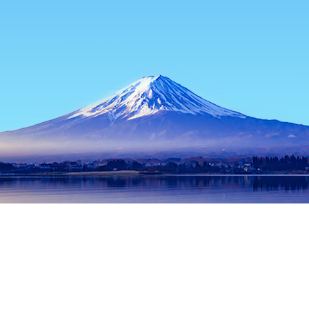
หน้าแรก
ที่พักในญี่ปุ่น
ที่พักในโออิตะ
ที่พักในเบปปุ
ศูนย์ข้อมูลนั
ช่วงเวลาเดินทางที่ได้รับความนิยม
คืนนี้
7 ส.ค.