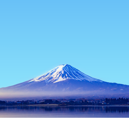
หน้าแรก
ที่พักในญี่ปุ่น
ที่พักในอาโอโมริ
ที่พักในฟุกะอุระ
ฟุกะอุร