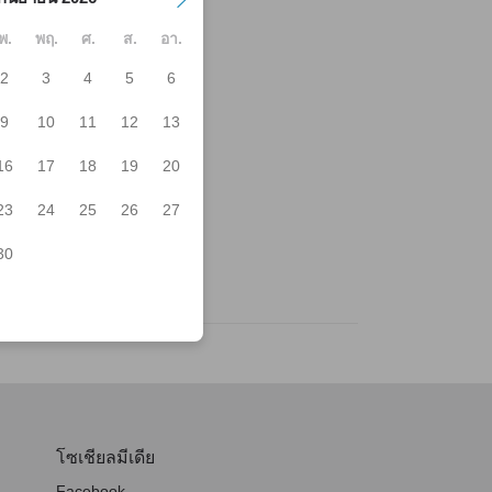
พ.
พฤ.
ศ.
ส.
อา.
2
3
4
5
6
ka
9
10
11
12
13
ckey House
sley
16
17
18
19
20
aichi
okudo Tatusmi
23
24
25
26
27
ehiroan
utau
30
atei
โซเชียลมีเดีย
Facebook