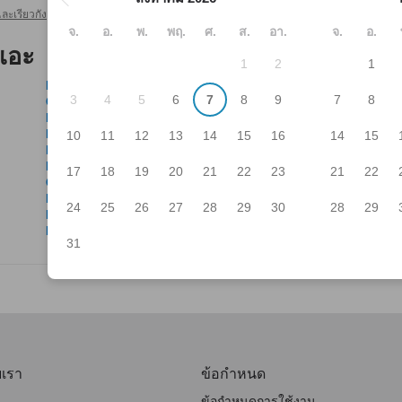
ะเรียวกัง
โกโต ไอส์แลนด์ โรงแรมและเรียวกัง
สนามบินฟุคุเอะ
>
>
จ.
อ.
พ.
พฤ.
ศ.
ส.
อา.
จ.
อ.
เอะ
1
2
1
Bridge
Iru
3
4
5
6
7
8
9
7
8
Cafe and Bar Futon House
Jin
Eiraiken
Mi
Family Izakaya Irie
Par
10
11
12
13
14
15
16
14
15
Fukushoro
Pik
Fukutomi Shokudo
Sh
17
18
19
20
21
22
23
21
22
Gorin
Su
Heian Shokudo
Tay
24
25
26
27
28
29
30
28
29
Horaiken
Um
Inakaya Chuji
31
บเรา
ข้อกำหนด
ข้อกำหนดการใช้งาน