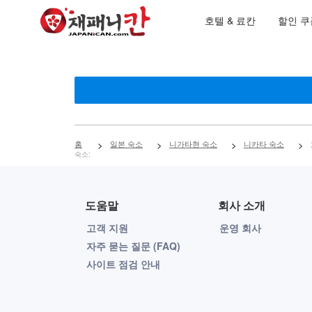
호텔 & 료칸
할인 쿠
홈
>
일본 숙소
>
니가타현 숙소
>
니카타 숙소
>
숙소:
도움말
회사 소개
고객 지원
운영 회사
자주 묻는 질문 (FAQ)
사이트 점검 안내