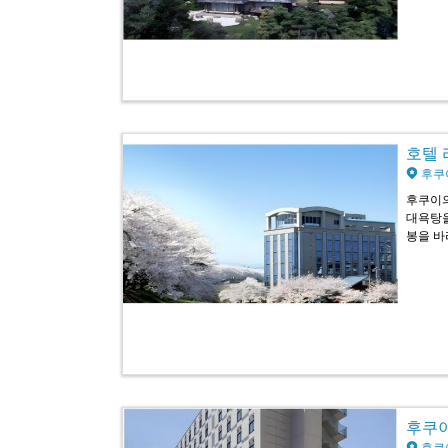
호텔 리
후쿠
후쿠이의
대욕탕을
봉을 바
후쿠이 
후쿠