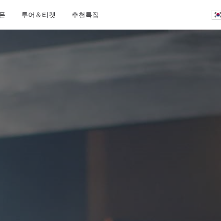
폰
투어＆티켓
추천특집