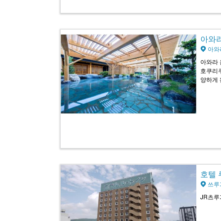
아와라 
아와
아와라 
호쿠리쿠
양하게 
호텔 루
쓰루가
JR츠루