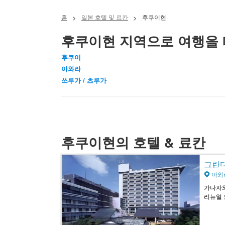
홈
>
일본 호텔 및 료칸
>
후쿠이현
후쿠이현 지역으로 여행을 
후쿠이
아와라
쓰루가 / 츠루가
후쿠이현의 호텔 & 료칸
그란디아
아와
가나자와
리뉴얼 