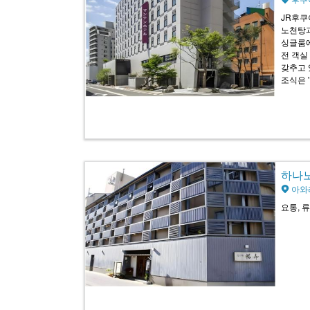
JR후쿠
노천탕과
싱글룸에
전 객실
갖추고 
조식은 
하나노야
아와
요통, 