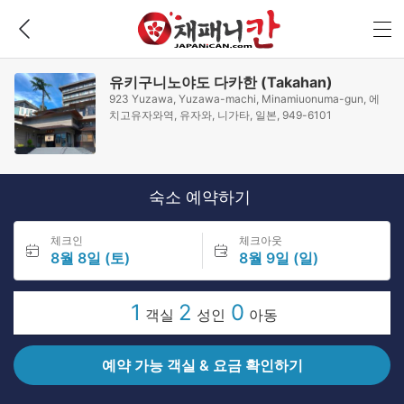
유키구니노야도 다카한 (Takahan)
923 Yuzawa, Yuzawa-machi, Minamiuonuma-gun, 에
치고유자와역, 유자와, 니가타, 일본, 949-6101
숙소 예약하기
체크인
체크아웃
8월 8일 (토)
8월 9일 (일)
1
2
0
객실
성인
아동
예약 가능 객실 & 요금 확인하기