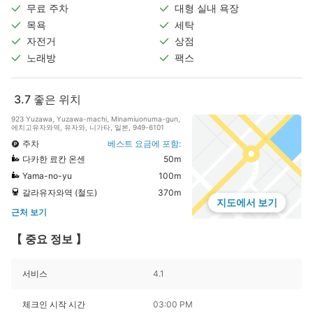
무료 주차
대형 실내 욕장
목욕
세탁
자전거
상점
노래방
팩스
3.7
좋은 위치
923 Yuzawa, Yuzawa-machi, Minamiuonuma-gun,
에치고유자와역, 유자와, 니가타, 일본, 949-6101
주차
베스트 요금에 포함:
다카한 료칸 온센
50m
Yama-no-yu
100m
갈라유자와역 (철도)
370m
지도에서 보기
근처 보기
【 중요 정보 】
서비스
4.1
체크인 시작 시간
03:00 PM