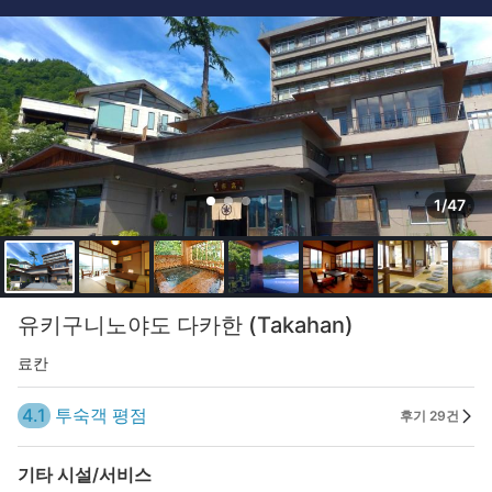
1/47
유키구니노야도 다카한 (Takahan)
료칸
4.1
투숙객 평점
후기 29건
기타 시설/서비스