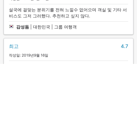
설국에 걸맞는 분위기를 전혀 느낄수 없어으며 객실 및 기타 서
비스도 그저 그러했다. 추천하고 싶지 않다.
감성돔
|
대한민국 | 그룹 여행객
최고
4.7
작성일: 2019년9월 16일
We were extremely satisfied with the promptness and
friendliness of the staffs. Hot spring water was found 800
years ago. They said it’s miraculous because the
tempersture of the water has been always stable from 42-
43 for 800 years pouring 500 litters a m
Dale
|
캐나다 | 그룹 여행객
우수
4.4
작성일: 2017년2월 6일