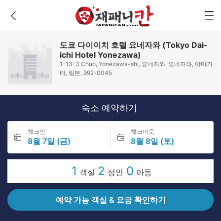
도쿄 다이이치 호텔 요네자와 (Tokyo Dai-
ichi Hotel Yonezawa)
1-13-3 Chuo, Yonezawa-shi, 요네자와, 요네자와, 야마가
타, 일본, 992-0045
숙소 예약하기
체크인
체크아웃
8월 7일 (금)
8월 8일 (토)
1
2
0
객실
성인
아동
예약 가능 객실 & 요금 확인하기