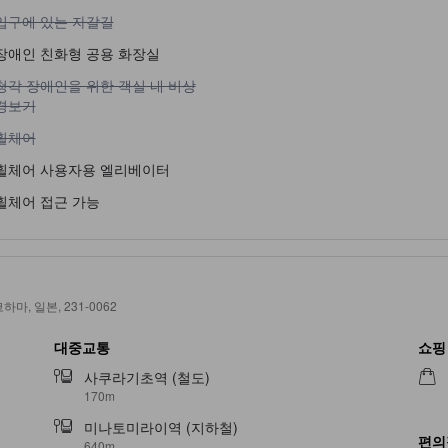
입구에 있는 자갈길 이용 불가
입구에 있는 자갈길
장애인 친화형 공용 화장실
청각 장애인을 위한 객실 내 비상 경보기 이용 불가
청각 장애인을 위한 객실 내 비상
경보기
휠체어 이용 불가
휠체어
휠체어 사용자용 엘리베이터
휠체어 접근 가능
 요코하마, 일본, 231-0062
대중교통
쇼핑
사쿠라기초역 (철도)
170m
미나토미라이역 (지하철)
편의
640m