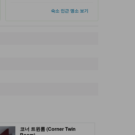
인기 명소
숙소 인근 명소 보기
요코하마 랜드마크 타워
270m
요코하마 미나토 미라이 21
720m
컵누들 박물관 요코하마
830m
요코하마 붉은 벽돌 창고
1.1km
오산바시 요코하마 국제 여객 터미널
1.5km
숙소 인근 명소
콜레테・메어
20m
Colette Mare Shopping Mall
30m
Yokohama Burg13
60m
Tourist Information
150m
닛폰마루 기념 공원
150m
코너 트윈룸 (Corner Twin
Room)