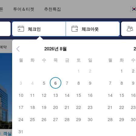
크아웃까지 일련의 절차를 완료한 실제 숙소 이용객들에 의해 작성되었습니
언어를 선택해 주세요
통화를 선택하세요
폰
투어＆티켓
추천특집
 키를 사용하여 탐색한 후 엔터키를 눌러 선택하세요.
체크인
체크아웃
엔터 키를 눌러 캘린더를 여세요. 방향키를 사용해 체크인 및 체크
 예약
2026년 8월
월
화
수
목
금
토
일
월
화
수
1
2
1
2
3
4
5
6
7
8
9
7
8
9
10
11
12
13
14
15
16
14
15
16
17
18
19
20
21
22
23
21
22
23
24
25
26
27
28
29
30
28
29
30
31
객실 사진 보기