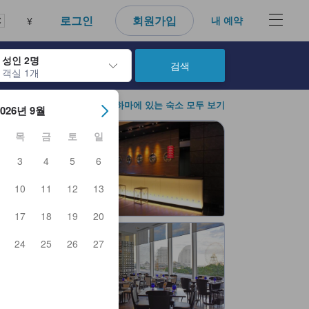
다. 신뢰할 수 있고 정확하며 솔직한 정보로 고객님이 더 나은 선택을 
로그인
회원가입
내 예약
¥
성인 2명
검색
객실 1개
아웃 날짜를 탐색할 수 있습니다. 엔터 키를 사용해 특정 날짜를 선택하
요코하마에 있는 숙소 모두 보기
2026년 9월
목
금
토
일
3
4
5
6
10
11
12
13
17
18
19
20
24
25
26
27