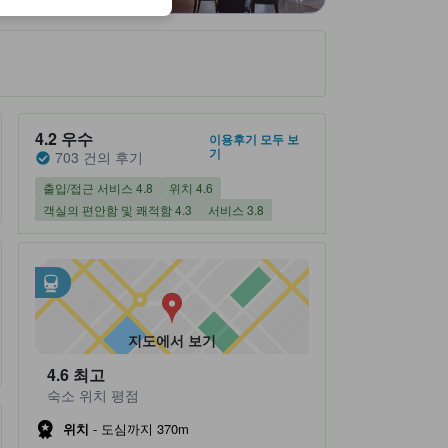
숙소 평점 5 만점에 4.2점 우수 703 건의 후기
4.2
우수
이용후기 모두 보
기
703 건의 후기
출입/접근 서비스 4.8
위치 4.6
객실의 편안함 및 쾌적함 4.3
서비스 3.8
인근 대중교통
tooltip
•
사쿠라기초역 (철도) (0.17km 이내)
•
미나토미라이역 (지하철) (0.64km 이내)
지도에서 보기
4.6
최고
숙소 위치 평점
위치
-
도심까지 370m