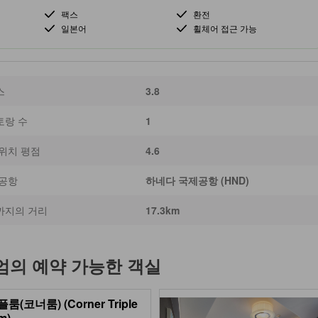
팩스
환전
일본어
휠체어 접근 가능
스
3.8
토랑 수
1
위치 평점
4.6
 공항
하네다 국제공항 (HND)
까지의 거리
17.3km
엄
의 예약 가능한 객실
룸(코너룸) (Corner Triple
m)