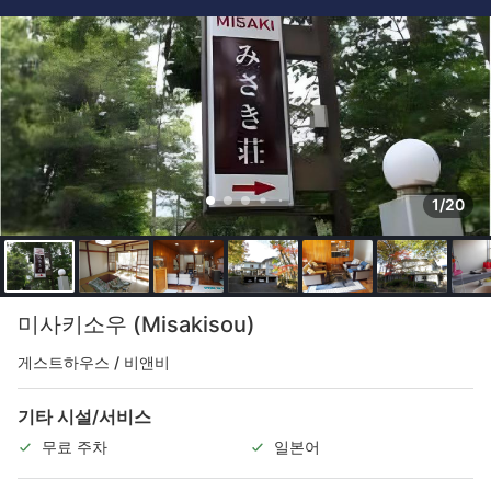
1/20
미사키소우 (Misakisou)
게스트하우스 / 비앤비
기타 시설/서비스
무료 주차
일본어