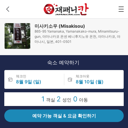
미사키소우 (Misakisou)
865-95 Yamanaka, Yamanakako-mura, Minamitsuru-
gun, 야마나카코 온센 베니후지노유 온천, 야마나카코, 야
마나시, 일본, 401-0501
숙소 예약하기
체크인
체크아웃
8월 9일 (일)
8월 10일 (월)
1
2
0
객실
성인
아동
예약 가능 객실 & 요금 확인하기