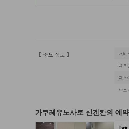
【 중요 정보 】
서비
체크
체크
숙소 
가쿠레유노사토 신겐칸
의 예약
Twin