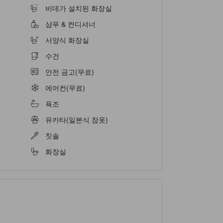
비데가 설치된 화장실
샴푸 & 컨디셔너
서양식 화장실
수건
안전 금고(무료)
에어컨(무료)
욕조
유카타(일본식 잠옷)
칫솔
화장실