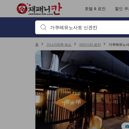
재패니칸의 모든 이용후기는 숙소 이용후기 작성 전 숙소 예약에서부터 체
tooltip
자세히 보기
출입/접근 서비스 평점 5점 만점에 4.5점. 야마기타 기준 높은 평점
서비스 평점 5점 만점에 4.3점. 야마기타 기준 높은 평점
위치 평점 5점 만점에 3.8점. 야마기타 기준 높은 평점
객실의 편안함 및 쾌적함 평점 5점 만점에 3.6점. 야마기타 기준 높은 평점
이용후기 페이지로 변경되었습니다 1
이용후기 페이지로 변경되었습니다 1
호텔 & 료칸
할인 쿠
검색하고 싶은 키워드나 숙소명을 입력하고 방향키나 탭
홈
가나가와현 숙소
야마기타 료칸
가쿠레유노사