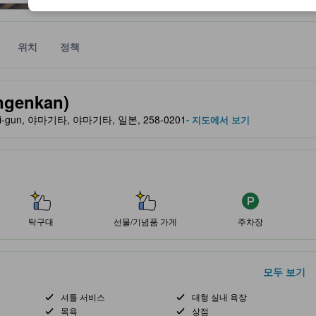
위치
정책
 및 서비스를 반영해 파트너 사이트에서 제공한 성급입니다.
enkan)
akami-gun, 야마기타, 야마기타, 일본, 258-0201
- 지도에서 보기
탁구대
선물/기념품 가게
주차장
모두 보기
셔틀 서비스
대형 실내 욕장
목욕
상점