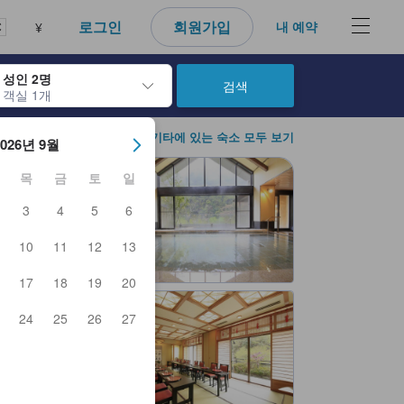
다. 신뢰할 수 있고 정확하며 솔직한 정보로 고객님이 더 나은 선택을 
로그인
회원가입
내 예약
¥
성인 2명
검색
객실 1개
아웃 날짜를 탐색할 수 있습니다. 엔터 키를 사용해 특정 날짜를 선택하
야마기타에 있는 숙소 모두 보기
2026년 9월
목
금
토
일
3
4
5
6
10
11
12
13
17
18
19
20
24
25
26
27