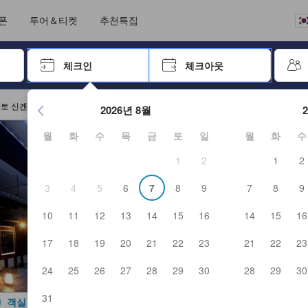
크아웃까지 일련의 절차를 완료한 실제 숙소 이용객들에 의해 작성되었습니
언어를 선택해 주세요
통화를 선택하세요
폰
투어＆티켓
추천특집
 키를 사용하여 탐색한 후 엔터키를 눌러 선택하세요.
체크인
체크아웃
엔터 키를 눌러 캘린더를 여세요. 방향키를 사용해 체크인 및 체크
토 신겐칸 예약
2026년 8월
월
화
수
목
금
토
일
월
화
수
1
2
1
2
3
4
5
6
7
8
9
7
8
9
10
11
12
13
14
15
16
14
15
16
17
18
19
20
21
22
23
21
22
23
24
25
26
27
28
29
30
28
29
30
31
객실 사진 보기