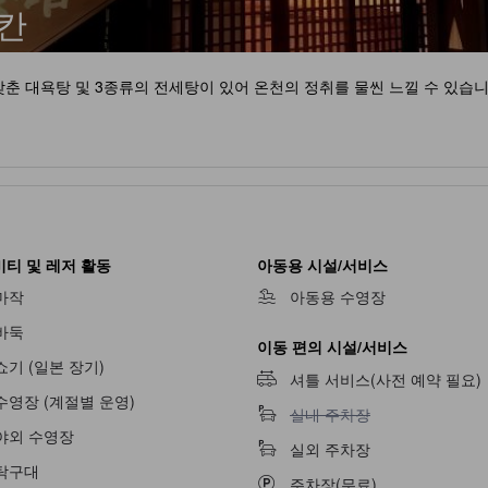
칸
 대욕탕 및 3종류의 전세탕이 있어 온천의 정취를 물씬 느낄 수 있습니
티 및 레저 활동
아동용 시설/서비스
마작
아동용 수영장
바둑
이동 편의 시설/서비스
쇼기 (일본 장기)
셔틀 서비스(사전 예약 필요)
수영장 (계절별 운영)
실내 주차장 이용 불가
실내 주차장
불가
야외 수영장
실외 주차장
탁구대
주차장(무료)