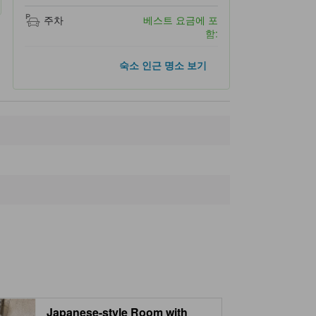
주차
베스트 요금에 포
함:
숙소 인근 명소
숙소 인근 명소 보기
Tanzawa Lake
3.3km
Miho Dam
3.6km
Yamakita Road Station
7.1km
Yaga Train Station
8.6km
Yamakitatetsudo Park
9.5km
Japanese-style Room with