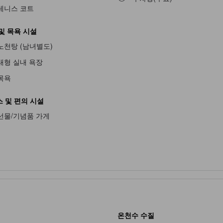
테니스 코트
및 목욕 시설
노천탕 (남녀별도)
불가
대형 실내 욕장
목욕
 및 편의 시설
선물/기념품 가게
온천수 수질