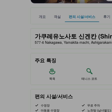
개요
객실
편의 시설/서비스
후기
노란색 별 표시는 기대할 수 있는 편안함, 편의 시설
tooltip
가쿠레유노사토 신겐칸 (Shing
577-6 Nakagawa, Yamakita-machi, Ashigar
주요 특징
목욕
테니스 코트
편의 시설/서비스
수영장
무료 주차
아동용 수영장
노천탕 (남녀별도)