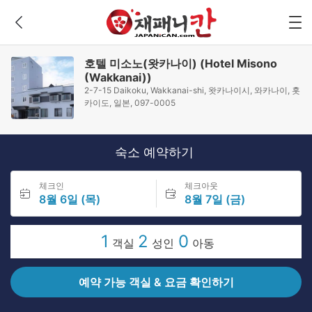
호텔 미소노(왓카나이) (Hotel Misono
(Wakkanai))
2-7-15 Daikoku, Wakkanai-shi, 왓카나이시, 와카나이, 홋
카이도, 일본, 097-0005
숙소 예약하기
체크인
체크아웃
8월 6일 (목)
8월 7일 (금)
1
2
0
객실
성인
아동
예약 가능 객실 & 요금 확인하기