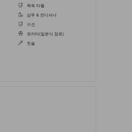
목욕 타월
샴푸 & 컨디셔너
수건
유카타(일본식 잠옷)
칫솔