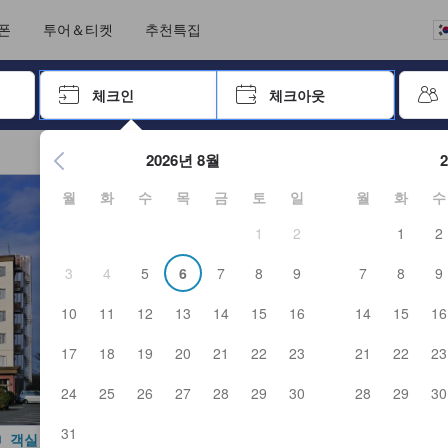
언어를 선택해 주세요
통화를 선택하세요
폰
투어＆티켓
추천특집
 키를 사용하여 탐색한 후 엔터키를 눌러 선택하세요.
체크인
체크아웃
엔터 키를 눌러 캘린더를 여세요. 방향키를 사용해 체크인 및 체크
2026년 8월
월
화
수
목
금
토
일
월
화
수
1
2
1
2
3
4
5
6
7
8
9
7
8
9
10
11
12
13
14
15
16
14
15
16
17
18
19
20
21
22
23
21
22
23
24
25
26
27
28
29
30
28
29
30
31
객실 사진 보기