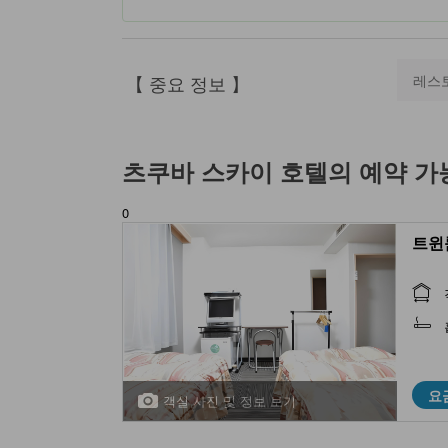
【 중요 정보 】
레스
츠쿠바 스카이 호텔
의 예약 가
0
트윈룸
요
객실 사진 및 정보 보기