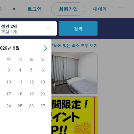
로그인
회원가입
내 예약
¥
성인 2명
검색
객실 1개
아웃 날짜를 탐색할 수 있습니다. 엔터 키를 사용해 특정 날짜를 선택하
쓰쿠바 / 츠쿠바에 있는 숙소 모두 보기
2026년 9월
목
금
토
일
3
4
5
6
10
11
12
13
17
18
19
20
24
25
26
27