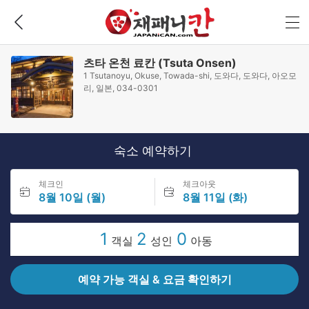
츠타 온천 료칸 (Tsuta Onsen)
1 Tsutanoyu, Okuse, Towada-shi, 도와다, 도와다, 아오모
리, 일본, 034-0301
숙소 예약하기
체크인
체크아웃
8월 10일 (월)
8월 11일 (화)
1
2
0
객실
성인
아동
예약 가능 객실 & 요금 확인하기