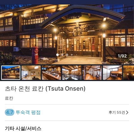
1/92
츠타 온천 료칸 (Tsuta Onsen)
료칸
4.7
투숙객 평점
후기 55건
기타 시설/서비스