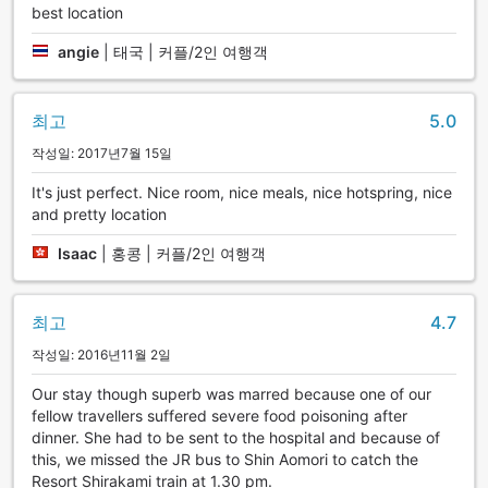
best location
angie
|
태국 | 커플/2인 여행객
최고
5.0
작성일: 2017년7월 15일
It's just perfect. Nice room, nice meals, nice hotspring, nice
and pretty location
Isaac
|
홍콩 | 커플/2인 여행객
최고
4.7
작성일: 2016년11월 2일
Our stay though superb was marred because one of our
fellow travellers suffered severe food poisoning after
dinner. She had to be sent to the hospital and because of
this, we missed the JR bus to Shin Aomori to catch the
Resort Shirakami train at 1.30 pm.