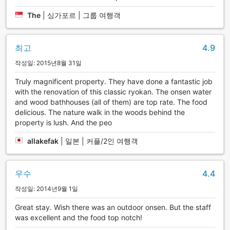
The
|
싱가포르 | 그룹 여행객
최고
4.9
작성일: 2015년8월 31일
Truly magnificent property. They have done a fantastic job
with the renovation of this classic ryokan. The onsen water
and wood bathhouses (all of them) are top rate. The food
delicious. The nature walk in the woods behind the
property is lush. And the peo
allakefak
|
일본 | 커플/2인 여행객
우수
4.4
작성일: 2014년9월 1일
Great stay. Wish there was an outdoor onsen. But the staff
was excellent and the food top notch!