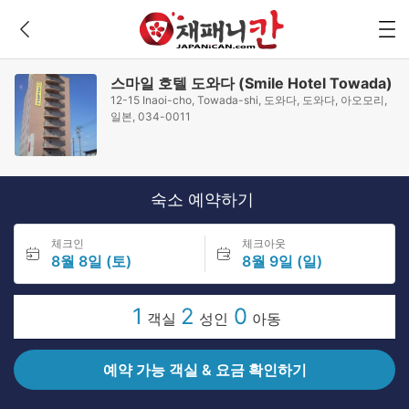
스마일 호텔 도와다 (Smile Hotel Towada)
12-15 Inaoi-cho, Towada-shi, 도와다, 도와다, 아오모리,
일본, 034-0011
숙소 예약하기
체크인
체크아웃
8월 8일 (토)
8월 9일 (일)
1
2
0
객실
성인
아동
예약 가능 객실 & 요금 확인하기