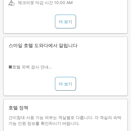
체크아웃 마감 시간
10:00 AM
더 보기
스마일 호텔 도와다에서 알립니다
■호텔 외벽 검사 안내
호텔 건물의 외벽 타진 검사(법정 검사)를 아래 일정으로 실시
합니다.
더 보기
-검사 일정: 2026년 6월 10일～6월 20일 예정
-작업 시간: 10시～16시까지
검사는 타일 벽을 확인하는 작업이므로 약간의 소음이 발생하
며, 객실 창문에서 작업자가 보일 수 있습니다.
호텔 정책
■연박하시는 고객님께
간이침대 사용 가능 여부는 객실별로 다릅니다. 각 객실의 숙박
본 호텔에서는 연박 시 객실 청소를 3박마다 1회 실시하고 있습
가능 인원 정보를 확인하시기 바랍니다.
니다.