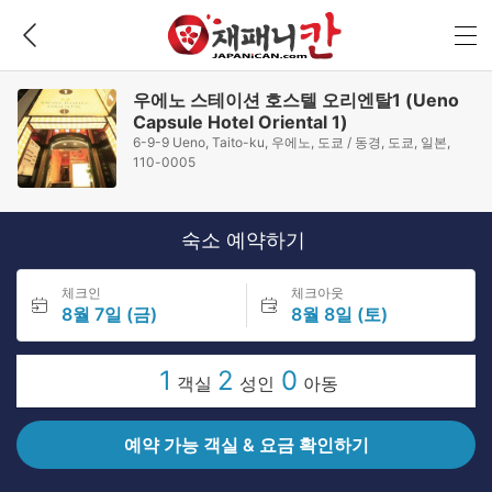
우에노 스테이션 호스텔 오리엔탈1 (Ueno
Capsule Hotel Oriental 1)
6-9-9 Ueno, Taito-ku, 우에노, 도쿄 / 동경, 도쿄, 일본,
110-0005
숙소 예약하기
체크인
체크아웃
8월 7일 (금)
8월 8일 (토)
1
2
0
객실
성인
아동
예약 가능 객실 & 요금 확인하기