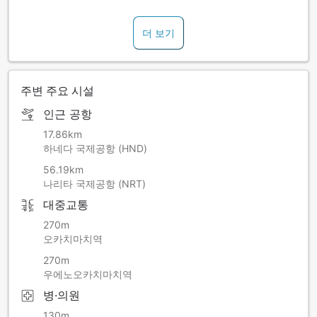
더 보기
주변 주요 시설
인근 공항
17.86km
하네다 국제공항 (HND)
56.19km
나리타 국제공항 (NRT)
대중교통
270m
오카치마치역
270m
우에노오카치마치역
병·의원
130m