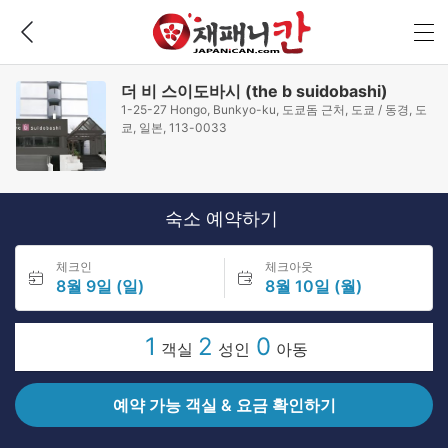
더 비 스이도바시 (the b suidobashi)
1-25-27 Hongo, Bunkyo-ku, 도쿄돔 근처, 도쿄 / 동경, 도
쿄, 일본, 113-0033
숙소 예약하기
체크인
체크아웃
8월 9일 (일)
8월 10일 (월)
1
2
0
객실
성인
아동
예약 가능 객실 & 요금 확인하기