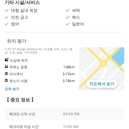
기타 시설/서비스
대형 실내 욕장
세탁
안전 금고
팩스
영어
일본어
위치 평가
1-25-27 Hongo, Bunkyo-ku, 도쿄돔 근처, 도쿄 / 동
경, 도쿄, 일본, 113-0033
도심에 위치
우에노 공원
1.96km
아사쿠사
3.72km
센소지 사원
3.78km
지도에서 보기
근처 보기
【 중요 정보 】
체크인 시작 시간
03:00 PM
체크아웃 마감 시간
11:00 AM