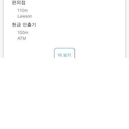
편의점
110m
Lawson
현금 인출기
100m
ATM
더 보기
호텔 정책
간이침대 사용 가능 여부는 객실별로 다릅니다. 각 객실의 숙박
가능 인원 정보를 확인하시기 바랍니다.
더 보기