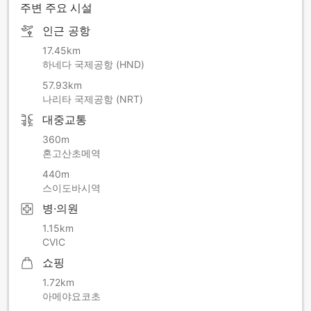
주변 주요 시설
인근 공항
17.45km
하네다 국제공항 (HND)
57.93km
나리타 국제공항 (NRT)
대중교통
360m
혼고산초메역
440m
스이도바시역
병·의원
1.15km
CVIC
쇼핑
1.72km
아메야요코초