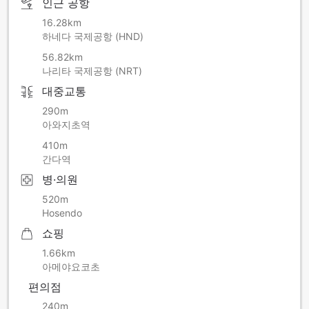
인근 공항
■ Men’s Public Bath Open as usual.
We apologize for any inconvenience this may cause to our
16.28km
guests staying with us during the construction period and
하네다 국제공항 (HND)
appreciate your understanding and cooperation.
56.82km
나리타 국제공항 (NRT)
대중교통
290m
아와지초역
410m
간다역
병·의원
520m
Hosendo
쇼핑
1.66km
아메야요코초
편의점
240m