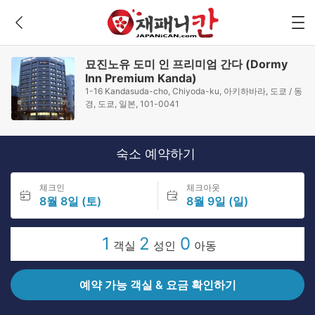
묘진노유 도미 인 프리미엄 간다 (Dormy
Inn Premium Kanda)
1-16 Kandasuda-cho, Chiyoda-ku, 아키하바라, 도쿄 / 동
경, 도쿄, 일본, 101-0041
숙소 예약하기
체크인
체크아웃
8월 8일 (토)
8월 9일 (일)
1
2
0
객실
성인
아동
예약 가능 객실 & 요금 확인하기