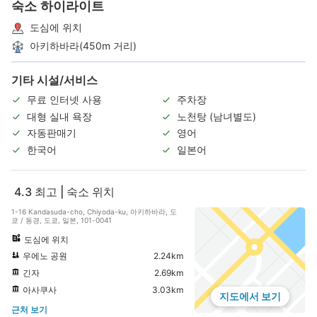
숙소 하이라이트
도심에 위치
아키하바라(450m 거리)
기타 시설/서비스
무료 인터넷 사용
주차장
대형 실내 욕장
노천탕 (남녀별도)
자동판매기
영어
한국어
일본어
4.3
최고 | 숙소 위치
1-16 Kandasuda-cho, Chiyoda-ku, 아키하바라, 도
쿄 / 동경, 도쿄, 일본, 101-0041
도심에 위치
우에노 공원
2.24km
긴자
2.69km
아사쿠사
3.03km
지도에서 보기
근처 보기