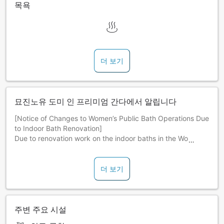
목욕
더 보기
묘진노유 도미 인 프리미엄 간다에서 알립니다
[Notice of Changes to Women’s Public Bath Operations Due
to Indoor Bath Renovation]
Due to renovation work on the indoor baths in the Women’s
Public Bath, we will be making some changes to our
operating hours during the period listed below.
■ Period Monday, August 17, 2026 – Saturday, August 22,
더 보기
2026, by 10:00 am.
■ Women’s Public Bath Hours: 6:00 PM – 10:00 AM the
following day Available Facilities: Open-air bath, sauna, and
cold plunge pool The indoor baths and some shower stalls
주변 주요 시설
will be unavailable all day.