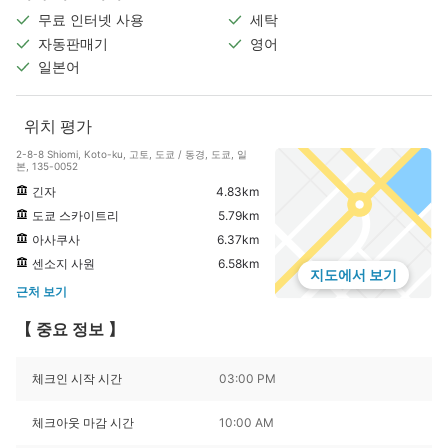
무료 인터넷 사용
세탁
자동판매기
영어
일본어
위치 평가
2-8-8 Shiomi, Koto-ku, 고토, 도쿄 / 동경, 도쿄, 일
본, 135-0052
긴자
4.83km
도쿄 스카이트리
5.79km
아사쿠사
6.37km
센소지 사원
6.58km
지도에서 보기
근처 보기
【 중요 정보 】
체크인 시작 시간
03:00 PM
체크아웃 마감 시간
10:00 AM