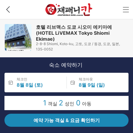
호텔 리브맥스 도쿄 시오미 에키마에
(HOTEL LiVEMAX Tokyo Shiomi
Ekimae)
2-8-8 Shiomi, Koto-ku, 고토, 도쿄 / 동경, 도쿄, 일본,
135-0052
숙소 예약하기
체크인
체크아웃
8월 8일 (토)
8월 9일 (일)
1
2
0
객실
성인
아동
예약 가능 객실 & 요금 확인하기