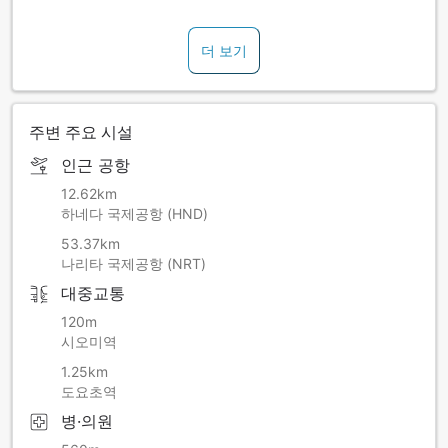
더 보기
주변 주요 시설
인근 공항
12.62km
하네다 국제공항 (HND)
53.37km
나리타 국제공항 (NRT)
대중교통
120m
시오미역
1.25km
도요초역
병·의원